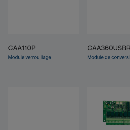
CAA110P
CAA360USB
Module verrouillage
Module de convers