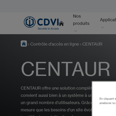
Nos
Applica
produits
›
Contrôle d’accès en ligne
›
CENTAUR
CENTAUR
CENTAUR offre une solution complète de contrôle 
convient aussi bien à un système à une seule port
En cliquant 
un grand nombre d'utilisateurs. Grâce à sa flexib
améliorer la 
mesure que les besoins d'un site évoluent. CENT