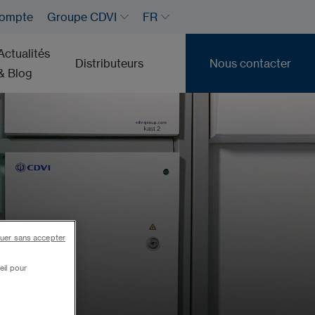
ompte
Groupe CDVI
FR
Actualités
Distributeurs
Nous contacter
& Blog
Nous contacter
uer sans accepter
eil pour