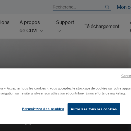
Mon c
tions
A propos
Support
Téléchargement
de CDVI
Contin
sur « Accepter tous les cookies », vous acceptez le stockage de cookies sur votre appar
navigation sur le site, analyser son utilisation et contribuer à nos efforts de marketing.
Paramètres des cookies
Autoriser tous les cookies
Faites défiler pour en savoir plus