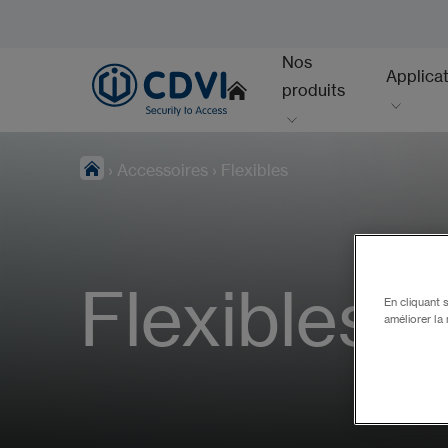
Nos
Applica
produits
›
Accessoires
›
Flexibles
Flexibles
En cliquant 
améliorer la 