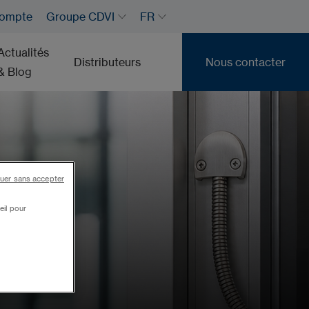
ompte
Groupe CDVI
FR
Actualités
Distributeurs
Nous contacter
& Blog
Nous contacter
uer sans accepter
eil pour