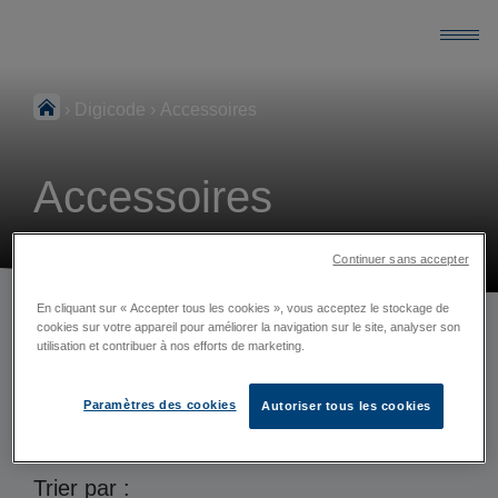
›
Digicode
›
Accessoires
Accessoires
Continuer sans accepter
En cliquant sur « Accepter tous les cookies », vous acceptez le stockage de
cookies sur votre appareil pour améliorer la navigation sur le site, analyser son
utilisation et contribuer à nos efforts de marketing.
Paramètres des cookies
Autoriser tous les cookies
1
Produit disponible
Trier par :