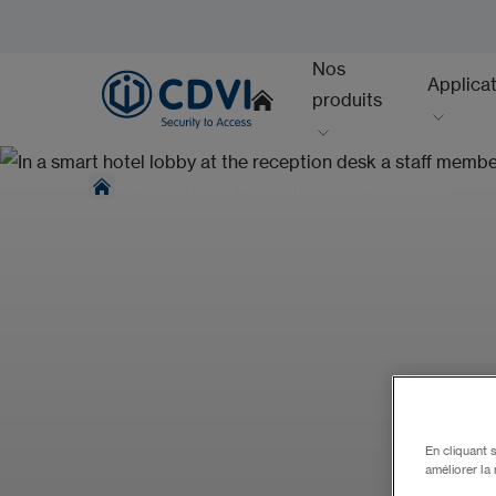
Nos
Applica
produits
›
Applications
›
Logements de vacances
En cliquant 
améliorer la 