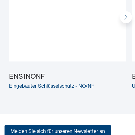
ENS1NONF
Eingebauter Schlüsselschütz - NO/NF
U
Melden Sie sich für unseren Newsletter an