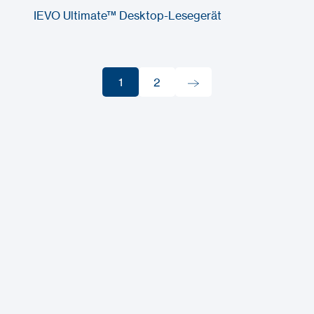
IEVO Ultimate™ Desktop-Lesegerät
1
2
1
2