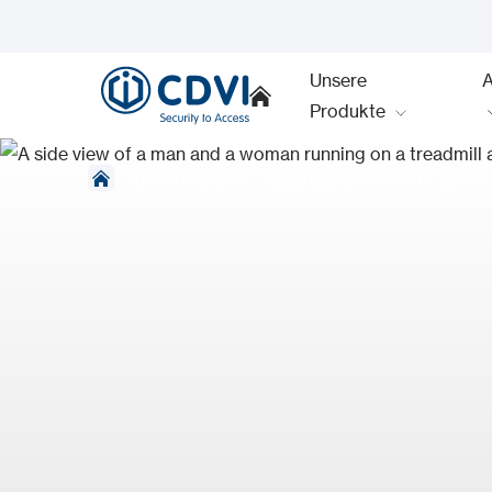
Unsere
Produkte
›
Anwendungen
›
Zugangskontrolle für Sports