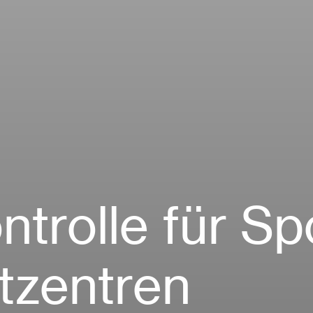
trolle für Sp
itzentren