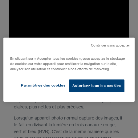
Continuer sans accepter
Qu'est-ce que la MSI ?
En cliquant sur « Accepter tous les cookies », vous acceptez le stockage
de cookies sur votre appareil pour améliorer la navigation sur le site,
analyser son utilisation et contribuer à nos efforts de marketing.
L’imagerie multi-spectrale (MSI) est une méthode
avancée de capture d’images qui garantit un très haut
Paramètres des cookies
Autoriser tous les cookies
niveau de détail. L’imagerie multi-spectrale pénètre plus
profondément dans la surface cutanée que les
capteurs optiques standard, et crée des images plus
claires, plus nettes et plus précises.
Lorsqu’un appareil photo normal capture des images, il
le fait en divisant la lumière en trois canaux : rouge,
vert et bleu (RVB). C’est de la même manière que les