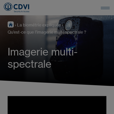
›
La biométrie expliquée
›
Qu’est-ce que l’imagerie multi-spectrale ?
Imagerie multi-
spectrale