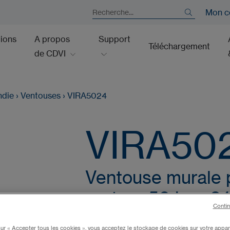
Mon c
tions
A propos
Support
Téléchargement
de CDVI
ndie
›
Ventouses
›
VIRA5024
VIRA50
Ventouse murale 
rupture 50 kg - 2
Contin
orientable et/ou f
sur « Accepter tous les cookies », vous acceptez le stockage de cookies sur votre appar