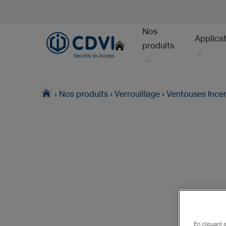
Nos
Applica
produits
›
Nos produits
›
Verrouillage
›
Ventouses Ince
En cliquant 