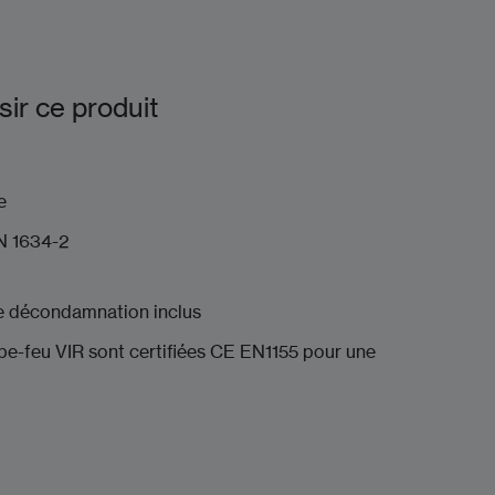
ir ce produit
urale
ntouse
, NFS 61-937 & EN 1634-2
 décondamnation inclus
pe-feu VIR sont certifiées CE EN1155 pour une