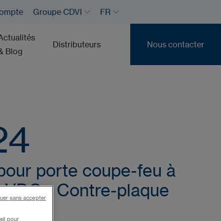
ompte
Groupe CDVI
FR
Actualités
Distributeurs
Nous contacter
& Blog
Nous contacter
24
pour porte coupe-feu à
4 VDC - Contre-plaque
uer sans accepter
ixe
eil pour