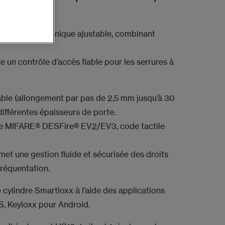
ylindre électronique ajustable, combinant
re un contrôle d’accès fiable pour les serrures à
ble (allongement par pas de 2,5 mm jusqu’à 30
ifférentes épaisseurs de porte.
dge MIFARE® DESFire® EV2/EV3, code tactile
met une gestion fluide et sécurisée des droits
fréquentation.
 cylindre Smartloxx à l’aide des applications
S, Keyloxx pour Android.