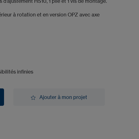
s d’ajustement HS10, 1 pile et 1 vis de montage.
érieur à rotation et en version OPZ avec axe
bilités infinies
Ajouter à mon projet
Ajouter à mon projet