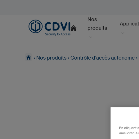
Nos
Applica
produits
›
Nos produits
›
Contrôle d'accès autonome
›
En cliquant 
améliorer la 