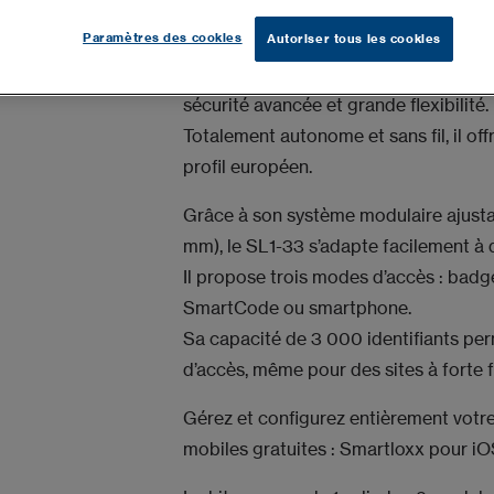
CDVI Suisse
Paramètres des cookies
Autoriser tous les cookies
Le SL1-33 Smartloxx de CDVI est un c
sécurité avancée et grande flexibilité.
Totalement autonome et sans fil, il off
profil européen.
Grâce à son système modulaire ajusta
mm), le SL1-33 s’adapte facilement à d
Il propose trois modes d’accès : ba
SmartCode ou smartphone.
Sa capacité de 3 000 identifiants per
d’accès, même pour des sites à forte 
Gérez et configurez entièrement votre
mobiles gratuites : Smartloxx pour iO