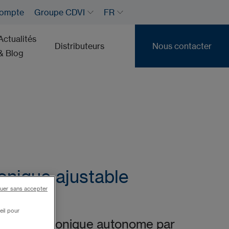
ompte
Groupe CDVI
FR
Actualités
Distributeurs
Nous contacter
& Blog
Nous contacter
ronique ajustable
uer sans accepter
eil pour
ndre électronique autonome par