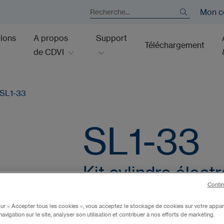
Mon c
tions
A propos
Support
Téléchargement
de CDVI
SL1-33
SL1-33
Kit cylindre élect
Contin
Ref: F1306000001
sur « Accepter tous les cookies », vous acceptez le stockage de cookies sur votre appar
navigation sur le site, analyser son utilisation et contribuer à nos efforts de marketing.
Découvrez le SL1-33 cyli