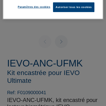
Paramètres des cookies
Autoriser tous les cookies
IEVO-ANC-UFMK
Kit encastrée pour IEVO
Ultimate
Ref: F0109000041
IEVO-ANC-UFMK, kit encastré pour