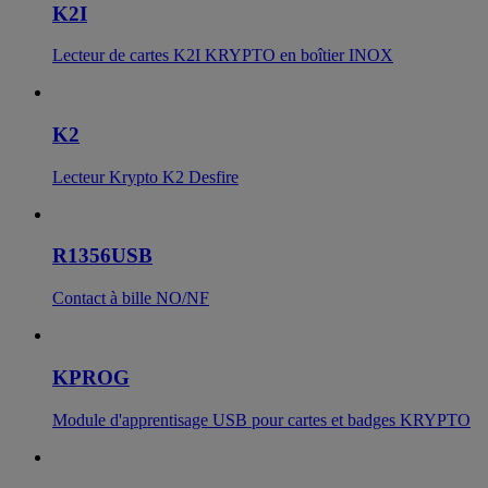
K2I
Lecteur de cartes K2I KRYPTO en boîtier INOX
K2
Lecteur Krypto K2 Desfire
R1356USB
Contact à bille NO/NF
KPROG
Module d'apprentisage USB pour cartes et badges KRYPTO