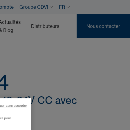
ompte
Groupe CDVI
FR
Actualités
Distributeurs
Nous contacter
& Blog
Nous contacter
4
 10-24V CC avec
uer sans accepter
nuel
eil pour