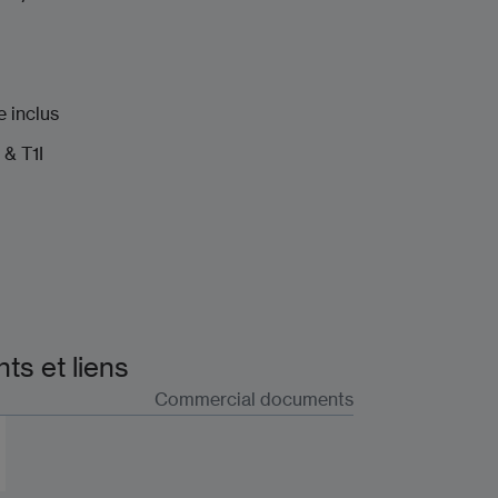
cage manuel
rsible
aristance inclus
 & T1I
s et liens
Commercial documents