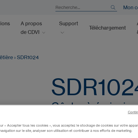
Mon c
tions
A propos
Support
Téléchargement
de CDVI
êtière
›
SDR1024
SDR102
Gâche à émission
Contin
déverrouillage ma
sur « Accepter tous les cookies », vous acceptez le stockage de cookies sur votre appar
navigation sur le site, analyser son utilisation et contribuer à nos efforts de marketing.
Ref: F0502000048