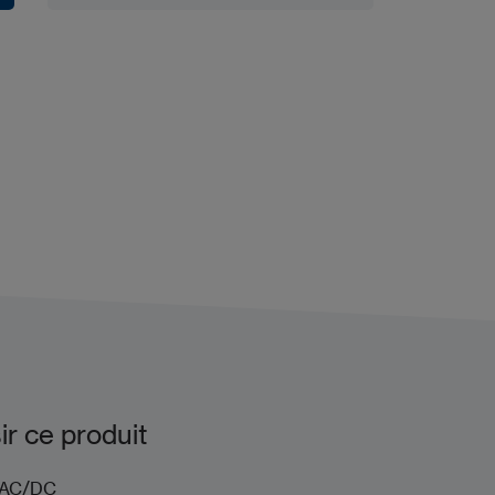
Ajouter à mon projet
r ce produit
emps 10/24V AC/DC