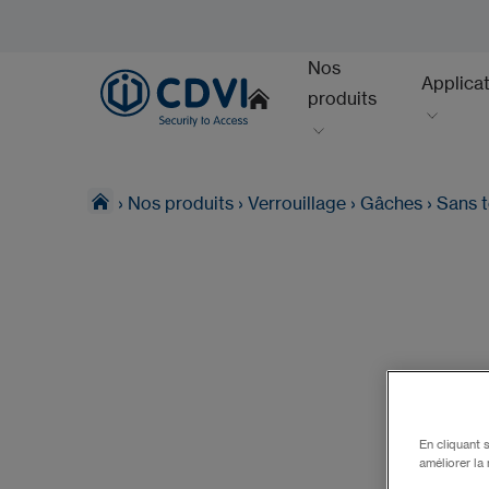
Nos
Applica
produits
›
Nos produits
›
Verrouillage
›
Gâches
›
Sans t
En cliquant 
améliorer la 