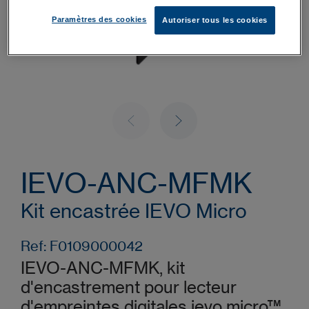
Paramètres des cookies
Autoriser tous les cookies
IEVO-ANC-MFMK
Kit encastrée IEVO Micro
Ref: F0109000042
IEVO-ANC-MFMK, kit
d'encastrement pour lecteur
d'empreintes digitales ievo micro™,