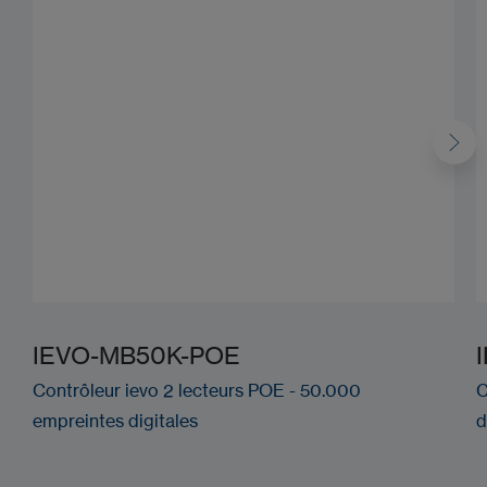
IEVO-MB50K-POE
Contrôleur ievo 2 lecteurs POE - 50.000
C
empreintes digitales
d